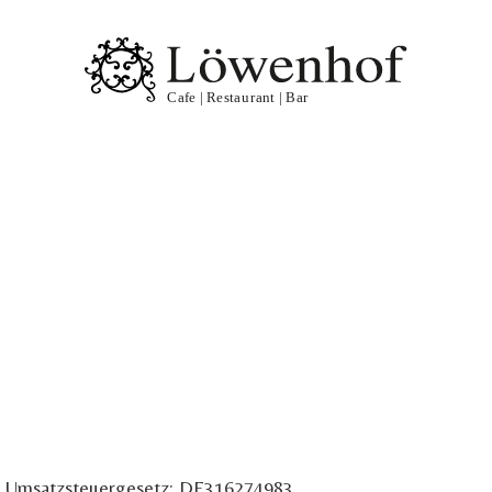
7a Umsatzsteuergesetz: DE316274983